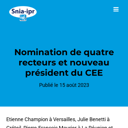
Passer
au
contenu
Nomination de quatre
recteurs et nouveau
président du CEE
Publié le 15 août 2023
Etienne Champion à Versailles, Julie Benetti à
Créteil, Pierre-François Mourier à La Réunion et