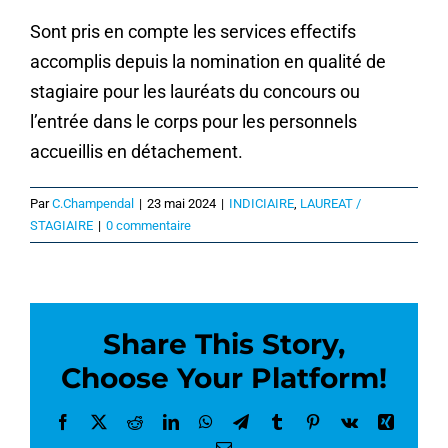
Sont pris en compte les services effectifs
accomplis depuis la nomination en qualité de
stagiaire pour les lauréats du concours ou
l’entrée dans le corps pour les personnels
accueillis en détachement.
Par
C.Champendal
|
23 mai 2024
|
INDICIAIRE
,
LAUREAT /
STAGIAIRE
|
0 commentaire
Share This Story,
Choose Your Platform!
Facebook
X
Reddit
LinkedIn
WhatsApp
Telegram
Tumblr
Pinterest
Vk
Xing
Email