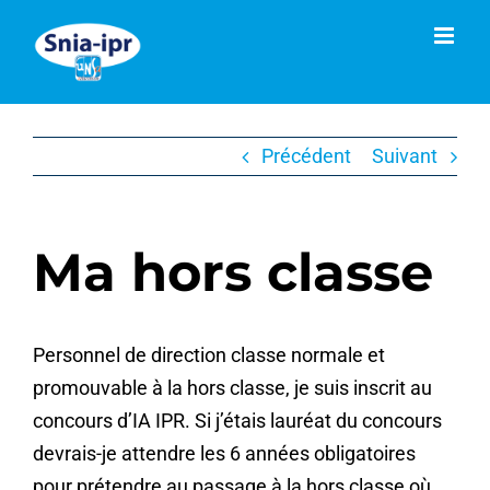
Passer
au
contenu
Précédent
Suivant
Ma hors classe
Personnel de direction classe normale et
promouvable à la hors classe, je suis inscrit au
concours d’IA IPR. Si j’étais lauréat du concours
devrais-je attendre les 6 années obligatoires
pour prétendre au passage à la hors classe où