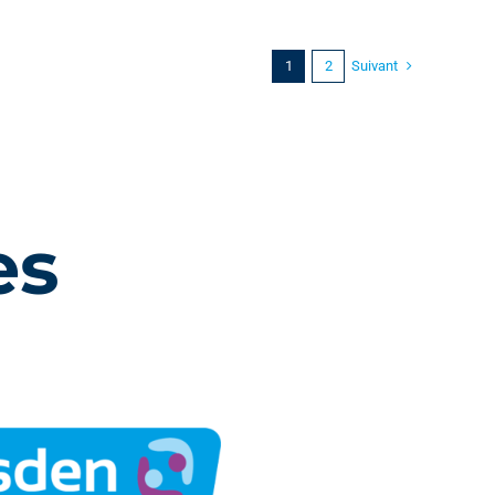
Suivant
1
2
es