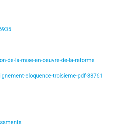
16935
ion-de-la-mise-en-oeuvre-de-la-reforme
ignement-eloquence-troisieme-pdf-88761
lissments