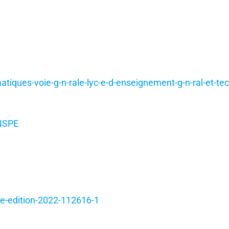
iques-voie-g-n-rale-lyc-e-d-enseignement-g-n-ral-et-tec
INSPE
ite-edition-2022-112616-1