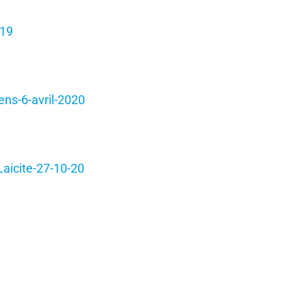
019
s-6-avril-2020
0
Laicite-27-10-20